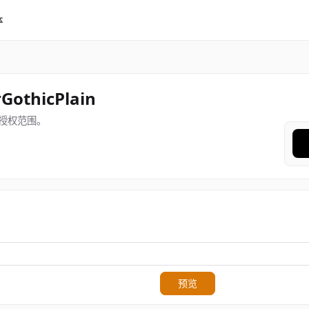
体
rGothicPlain
授权范围。
预览