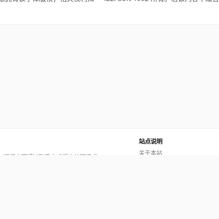
站点说明
关于本站
。版权方可通过联系方式提交处理请求。
使用帮助
反馈与投诉