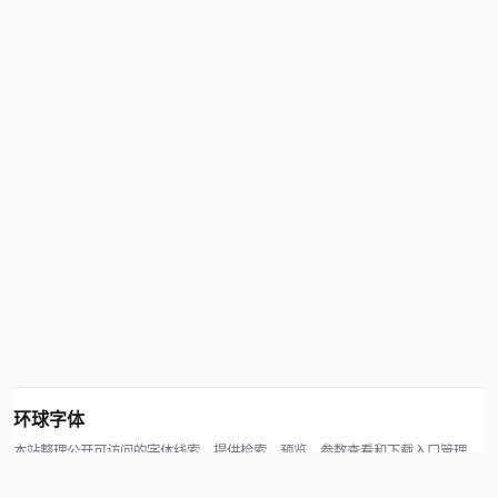
环球字体
本站整理公开可访问的字体线索，提供检索、预览、参数查看和下载入口管理。
版权方可通过联系方式提交处理请求。