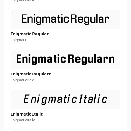
Enigmatic Regular
Enigmatic
Enigmatic Regularn
EnigmaticBold
Enigmatic Italic
EnigmaticItalic