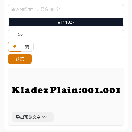
输入预览文字，最多 30 字
#111827
简
繁
预览
导出预览文字 SVG