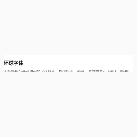
环球字体
本站整理公开可访问的字体线索，提供检索、预览、参数查看和下载入口管理。
版权方可通过联系方式提交处理请求。
© 2026 hqziti.com · All rights reserved
站点说明
关于本站
使用帮助
反馈与投诉
规则与资源
知识产权声明