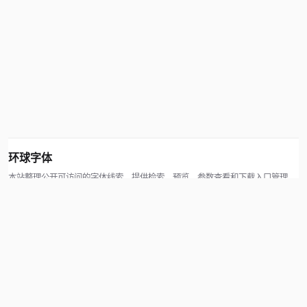
环球字体
本站整理公开可访问的字体线索，提供检索、预览、参数查看和下载入口管理。
版权方可通过联系方式提交处理请求。
© 2026 hqziti.com · All rights reserved
站点说明
关于本站
使用帮助
反馈与投诉
规则与资源