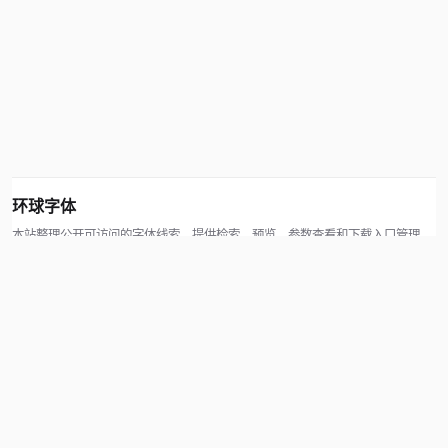
环球字体
本站整理公开可访问的字体线索，提供检索、预览、参数查看和下载入口管理。
版权方可通过联系方式提交处理请求。
© 2026 hqziti.com · All rights reserved
站点说明
关于本站
使用帮助
反馈与投诉
规则与资源
知识产权声明