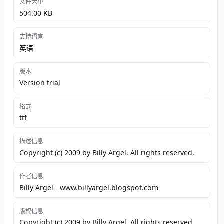
文件大小
504.00 KB
支持语言
英语
版本
Version trial
格式
ttf
描述信息
Copyright (c) 2009 by Billy Argel. All rights reserved.
作者信息
Billy Argel - www.billyargel.blogspot.com
版权信息
Copyright (c) 2009 by Billy Argel. All rights reserved.