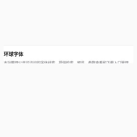
环球字体
本站整理公开可访问的字体线索，提供检索、预览、参数查看和下载入口管理。
版权方可通过联系方式提交处理请求。
© 2026 hqziti.com · All rights reserved
站点说明
关于本站
使用帮助
反馈与投诉
规则与资源
知识产权声明
用户协议