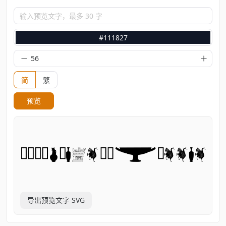
输入预览文字，最多 30 字
#111827
简
繁
预览
导出预览文字 SVG