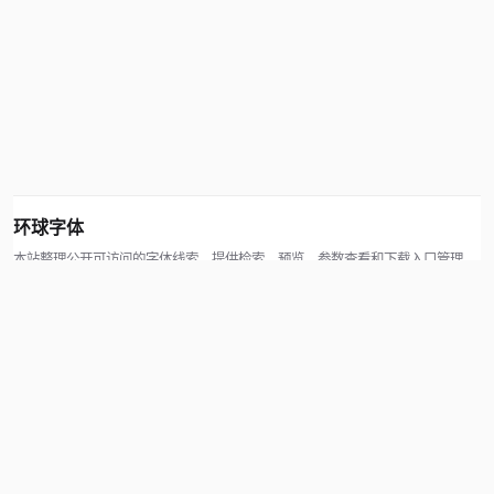
环球字体
本站整理公开可访问的字体线索，提供检索、预览、参数查看和下载入口管理。
版权方可通过联系方式提交处理请求。
© 2026 hqziti.com · All rights reserved
站点说明
关于本站
使用帮助
反馈与投诉
规则与资源
知识产权声明