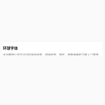
环球字体
本站整理公开可访问的字体线索，提供检索、预览、参数查看和下载入口管理。
版权方可通过联系方式提交处理请求。
© 2026 hqziti.com · All rights reserved
站点说明
关于本站
使用帮助
反馈与投诉
规则与资源
知识产权声明