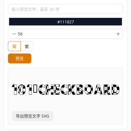
输入预览文字，最多 30 字
#111827
简
繁
预览
导出预览文字 SVG