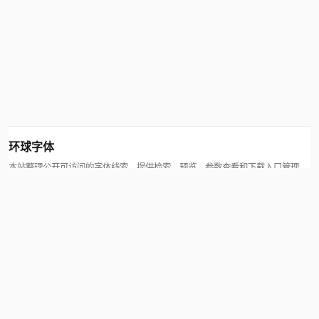
环球字体
本站整理公开可访问的字体线索，提供检索、预览、参数查看和下载入口管理。
版权方可通过联系方式提交处理请求。
© 2026 hqziti.com · All rights reserved
站点说明
关于本站
使用帮助
反馈与投诉
规则与资源
知识产权声明