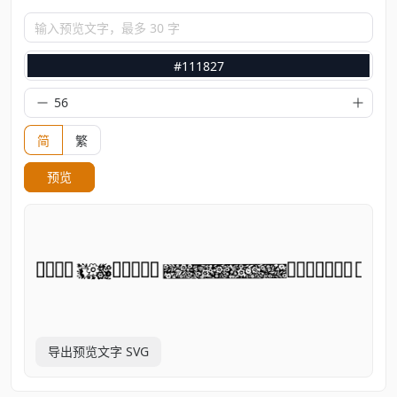
输入预览文字，最多 30 字
#111827
简
繁
预览
导出预览文字 SVG