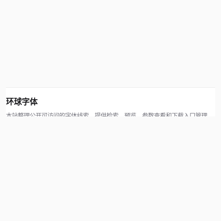
环球字体
本站整理公开可访问的字体线索，提供检索、预览、参数查看和下载入口管理。
版权方可通过联系方式提交处理请求。
© 2026 hqziti.com · All rights reserved
站点说明
关于本站
使用帮助
反馈与投诉
规则与资源
知识产权声明