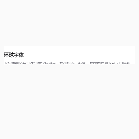
环球字体
本站整理公开可访问的字体线索，提供检索、预览、参数查看和下载入口管理。
版权方可通过联系方式提交处理请求。
© 2026 hqziti.com · All rights reserved
站点说明
关于本站
使用帮助
反馈与投诉
规则与资源
知识产权声明
用户协议