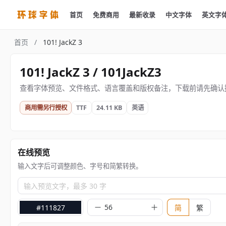
首页
免费商用
最新收录
中文字体
英文字
首页
/
101! JackZ 3
101! JackZ 3 / 101JackZ3
查看字体预览、文件格式、语言覆盖和版权备注，下载前请先确认
商用需另行授权
TTF
24.11 KB
英语
在线预览
输入文字后可调整颜色、字号和简繁转换。
输入预览文字，最多 30 字
#111827
简
繁