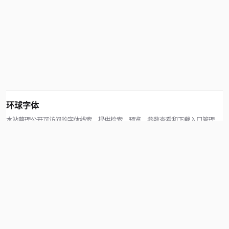
环球字体
本站整理公开可访问的字体线索，提供检索、预览、参数查看和下载入口管理。
版权方可通过联系方式提交处理请求。
© 2026 hqziti.com · All rights reserved
站点说明
关于本站
使用帮助
反馈与投诉
规则与资源
知识产权声明