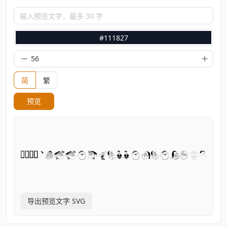
输入预览文字，最多 30 字
#111827
简
繁
预览
导出预览文字 SVG