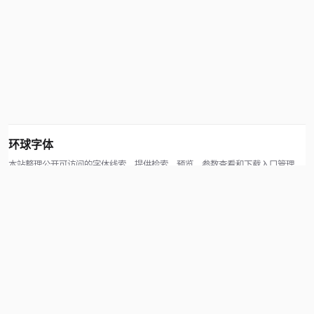
环球字体
本站整理公开可访问的字体线索，提供检索、预览、参数查看和下载入口管理。
版权方可通过联系方式提交处理请求。
© 2026 hqziti.com · All rights reserved
站点说明
关于本站
使用帮助
反馈与投诉
规则与资源
知识产权声明