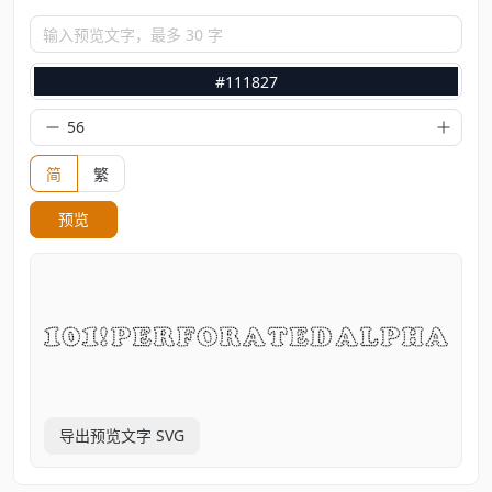
输入预览文字，最多 30 字
#111827
简
繁
预览
导出预览文字 SVG