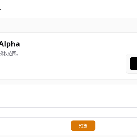
体
dAlpha
授权范围。
预览