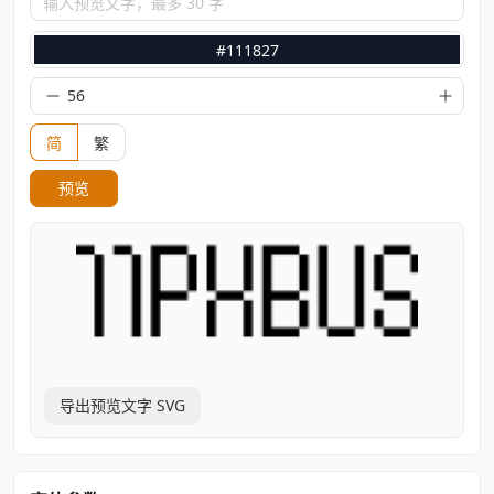
输入预览文字，最多 30 字
#111827
简
繁
预览
导出预览文字 SVG