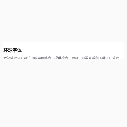
环球字体
本站整理公开可访问的字体线索，提供检索、预览、参数查看和下载入口管理。
版权方可通过联系方式提交处理请求。
© 2026 hqziti.com · All rights reserved
站点说明
关于本站
使用帮助
反馈与投诉
规则与资源
知识产权声明
用户协议