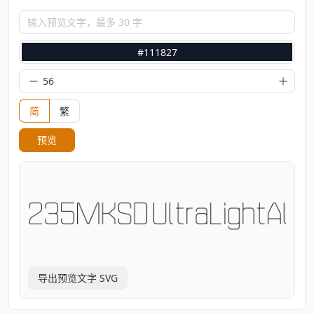
输入预览文字，最多 30 字
#111827
简
繁
预览
导出预览文字 SVG