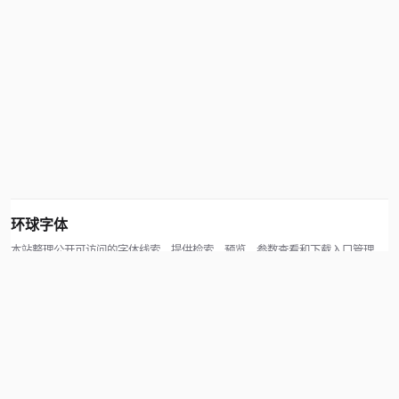
环球字体
本站整理公开可访问的字体线索，提供检索、预览、参数查看和下载入口管理。
版权方可通过联系方式提交处理请求。
© 2026 hqziti.com · All rights reserved
站点说明
关于本站
使用帮助
反馈与投诉