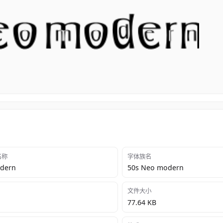
 名称
字体族名
dern
50s Neo modern
文件大小
77.64 KB