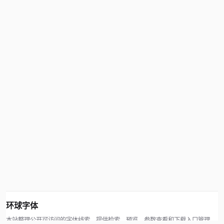
环球字体
本站整理公开可访问的字体线索，提供检索、预览、参数查看和下载入口管理。