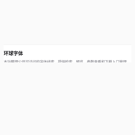
环球字体
本站整理公开可访问的字体线索，提供检索、预览、参数查看和下载入口管理。
版权方可通过联系方式提交处理请求。
© 2026 hqziti.com · All rights reserved
站点说明
关于本站
使用帮助
反馈与投诉
规则与资源
知识产权声明
用户协议