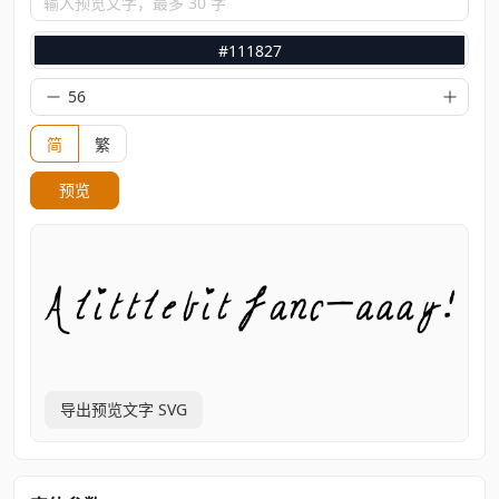
输入预览文字，最多 30 字
#111827
简
繁
预览
导出预览文字 SVG