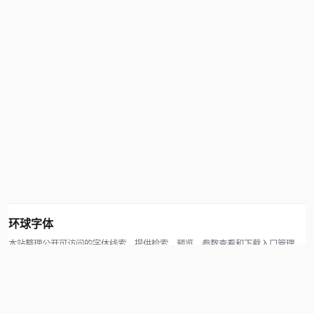
环球字体
本站整理公开可访问的字体线索，提供检索、预览、参数查看和下载入口管理。
版权方可通过联系方式提交处理请求。
© 2026 hqziti.com · All rights reserved
站点说明
关于本站