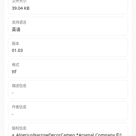
文件大小
39.04 KB
支持语言
英语
版本
01.03
格式
ttf
描述信息
-
作者信息
-
版权信息
a_AlgeriusNarrowDecorCameo *Arsenal Company ©1