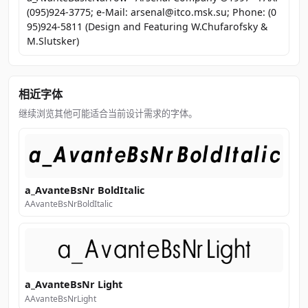
(095)924-3775; e-Mail: arsenal@itco.msk.su; Phone: (0
95)924-5811 (Design and Featuring W.Chufarofsky &
M.Slutsker)
相近字体
继续浏览其他可能适合当前设计需求的字体。
a_AvanteBsNr BoldItalic
AAvanteBsNrBoldItalic
a_AvanteBsNr Light
AAvanteBsNrLight