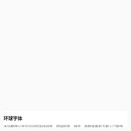
环球字体
本站整理公开可访问的字体线索，提供检索、预览、参数查看和下载入口管理。