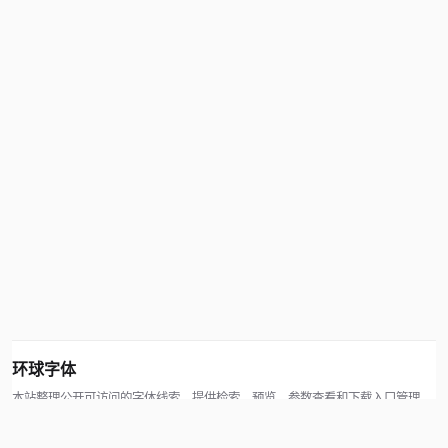
环球字体
本站整理公开可访问的字体线索，提供检索、预览、参数查看和下载入口管理。
版权方可通过联系方式提交处理请求。
© 2026 hqziti.com · All rights reserved