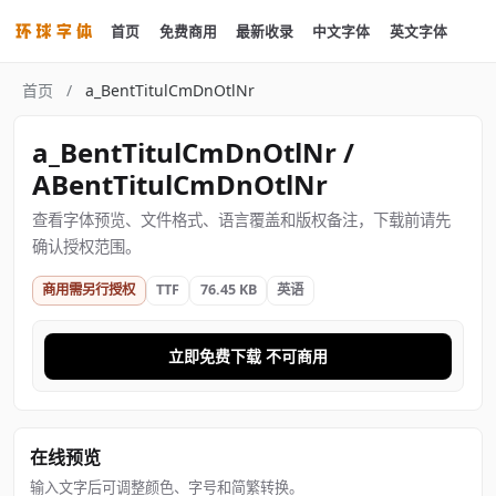
首页
免费商用
最新收录
中文字体
英文字体
首页
/
a_BentTitulCmDnOtlNr
a_BentTitulCmDnOtlNr /
ABentTitulCmDnOtlNr
查看字体预览、文件格式、语言覆盖和版权备注，下载前请先
确认授权范围。
商用需另行授权
TTF
76.45 KB
英语
立即免费下载 不可商用
在线预览
输入文字后可调整颜色、字号和简繁转换。