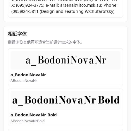
X: (095)924-3775; e-Mail: arsenal@itco.msk.su; Phone:
(095)924-5811 (Design and Featuring W.Chufarofsky)
相近字体
继续浏览其他可能适合当前设计需求的字体。
a_BodoniNovaNr
ABodoniNovaNr
a_BodoniNovaNr Bold
ABodoniNovaNrBold