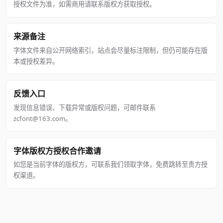
授权文件为准，如需商用请联系版权方获取授权。
来源备注
字体文件来自公开网络索引，站点会尽量标注限制，但仍可能存在版
本或授权差异。
反馈入口
发现信息错误、下载异常或版权问题，可邮件联系
zcfont@163.com。
字体版权方授权合作邀请
如您是当前字体的版权方，可联系我们领取字体，免费跳转至贵方授
权渠道。