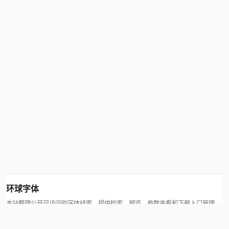
环球字体
本站整理公开可访问的字体线索，提供检索、预览、参数查看和下载入口管理。
版权方可通过联系方式提交处理请求。
© 2026 hqziti.com · All rights reserved