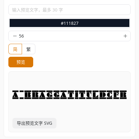
输入预览文字，最多 30 字
#111827
简
繁
预览
导出预览文字 SVG