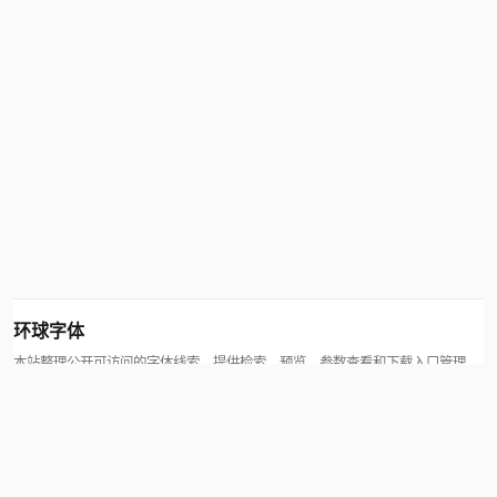
环球字体
本站整理公开可访问的字体线索，提供检索、预览、参数查看和下载入口管理。
版权方可通过联系方式提交处理请求。
© 2026 hqziti.com · All rights reserved
站点说明
关于本站