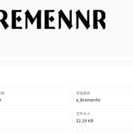
 名称
字体族名
r
a_BremenNr
文件大小
32.29 KB