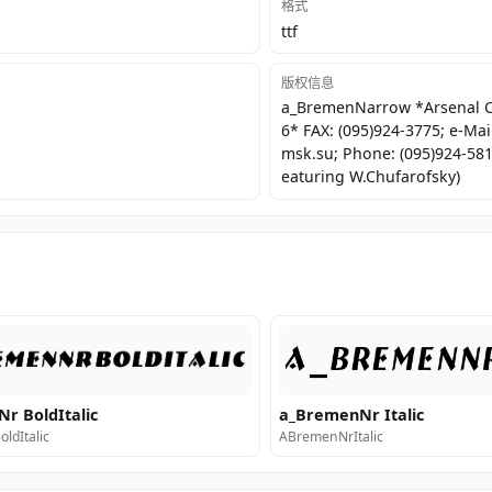
格式
ttf
版权信息
a_BremenNarrow *Arsenal 
6* FAX: (095)924-3775; e-Mai
msk.su; Phone: (095)924-581
eaturing W.Chufarofsky)
r BoldItalic
a_BremenNr Italic
ldItalic
ABremenNrItalic