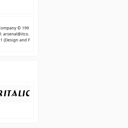
Company © 199
l: arsenal@itco.
1 (Design and F