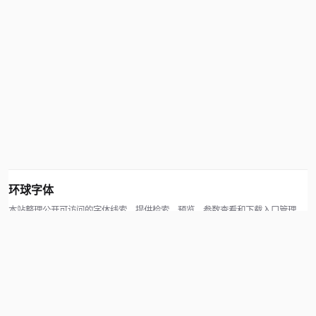
环球字体
本站整理公开可访问的字体线索，提供检索、预览、参数查看和下载入口管理。
版权方可通过联系方式提交处理请求。
© 2026 hqziti.com · All rights reserved
站点说明
关于本站
使用帮助
反馈与投诉