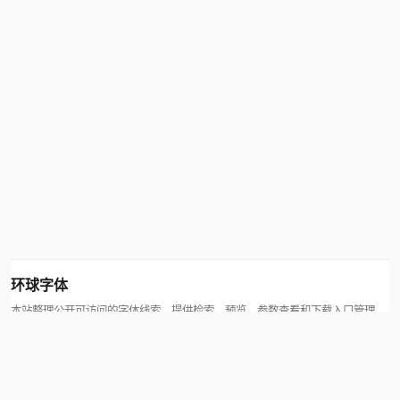
环球字体
本站整理公开可访问的字体线索，提供检索、预览、参数查看和下载入口管理。
版权方可通过联系方式提交处理请求。
© 2026 hqziti.com · All rights reserved
站点说明
关于本站