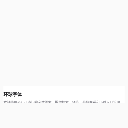
环球字体
本站整理公开可访问的字体线索，提供检索、预览、参数查看和下载入口管理。
版权方可通过联系方式提交处理请求。
© 2026 hqziti.com · All rights reserved
站点说明