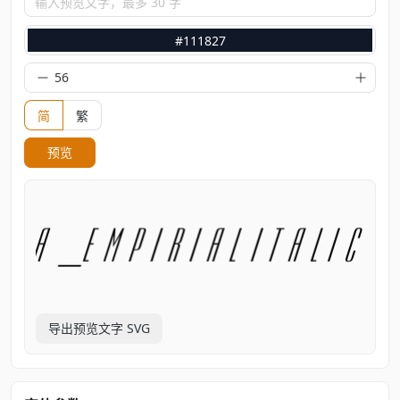
输入预览文字，最多 30 字
#111827
简
繁
预览
导出预览文字 SVG