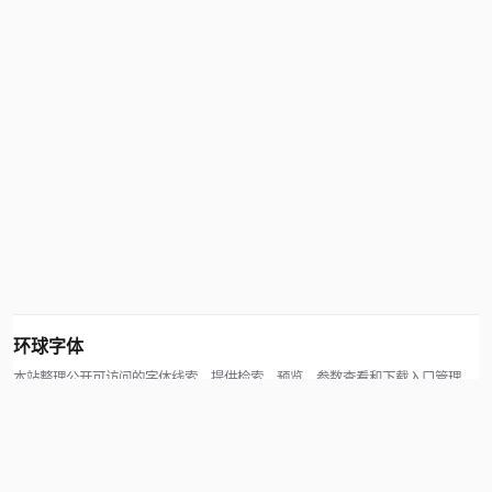
环球字体
本站整理公开可访问的字体线索，提供检索、预览、参数查看和下载入口管理。
版权方可通过联系方式提交处理请求。
© 2026 hqziti.com · All rights reserved
站点说明
关于本站