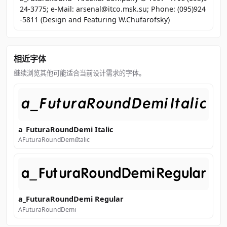
24-3775; e-Mail: arsenal@itco.msk.su; Phone: (095)924
-5811 (Design and Featuring W.Chufarofsky)
相近字体
继续浏览其他可能适合当前设计需求的字体。
a_FuturaRoundDemi Italic
AFuturaRoundDemiItalic
a_FuturaRoundDemi Regular
AFuturaRoundDemi