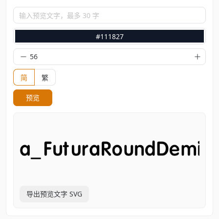
输入预览文字，最多 30 字
#111827
简
繁
预览
导出预览文字 SVG