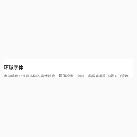
环球字体
本站整理公开可访问的字体线索，提供检索、预览、参数查看和下载入口管理。
版权方可通过联系方式提交处理请求。
© 2026 hqziti.com · All rights reserved
站点说明
关于本站
使用帮助
反馈与投诉
规则与资源