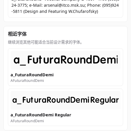
24-3775; e-Mail: arsenal@itco.msk.su; Phone: (095)924
-5811 (Design and Featuring W.Chufarofsky)
相近字体
继续浏览其他可能适合当前设计需求的字体。
a_FuturaRoundDemi
AFuturaRoundDemi
a_FuturaRoundDemi Regular
AFuturaRoundDemi