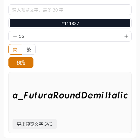
输入预览文字，最多 30 字
#111827
简
繁
预览
导出预览文字 SVG