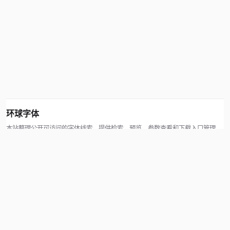
环球字体
本站整理公开可访问的字体线索，提供检索、预览、参数查看和下载入口管理。
版权方可通过联系方式提交处理请求。
© 2026 hqziti.com · All rights reserved
站点说明
关于本站
使用帮助
反馈与投诉
规则与资源