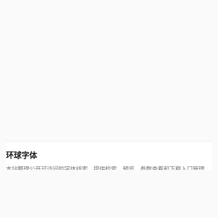
环球字体
本站整理公开可访问的字体线索，提供检索、预览、参数查看和下载入口管理。
版权方可通过联系方式提交处理请求。
© 2026 hqziti.com · All rights reserved
站点说明
关于本站