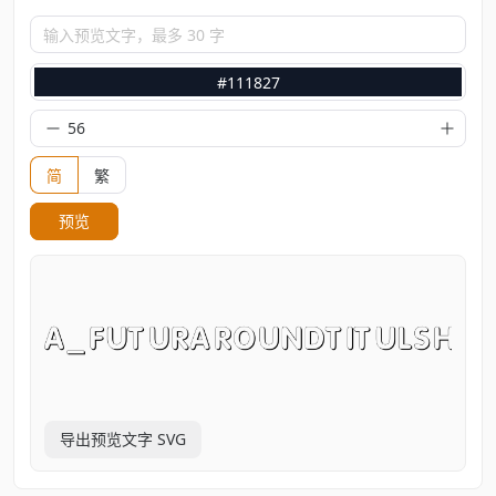
输入预览文字，最多 30 字
#111827
简
繁
预览
导出预览文字 SVG