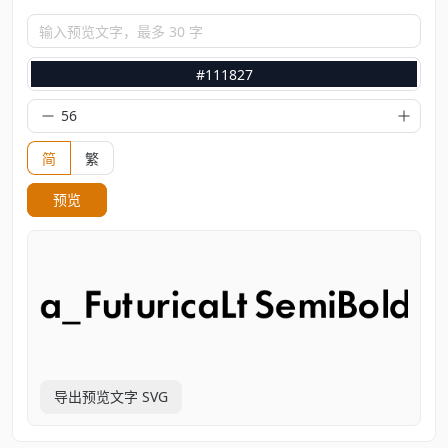
输入预览文字，最多 30 字
#111827
简
繁
预览
导出预览文字 SVG