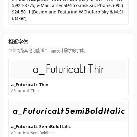
5)924-3775; e-Mail: arsenal@itco.msk.su; Phone: (095)
924-5811 (Design and Featuring W.Chufarofsky & M.Sl
utsker)
相近字体
继续浏览其他可能适合当前设计需求的字体。
a_FuturicaLt Thin
AFuturicaLtThin
a_FuturicaLt SemiBoldItalic
AFuturicaLtSemiBoldItalic