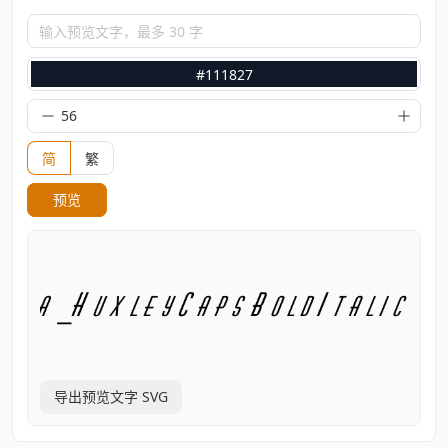
输入预览文字，最多 30 字
#111827
简
繁
预览
导出预览文字 SVG