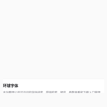
环球字体
本站整理公开可访问的字体线索，提供检索、预览、参数查看和下载入口管理。
版权方可通过联系方式提交处理请求。
© 2026 hqziti.com · All rights reserved