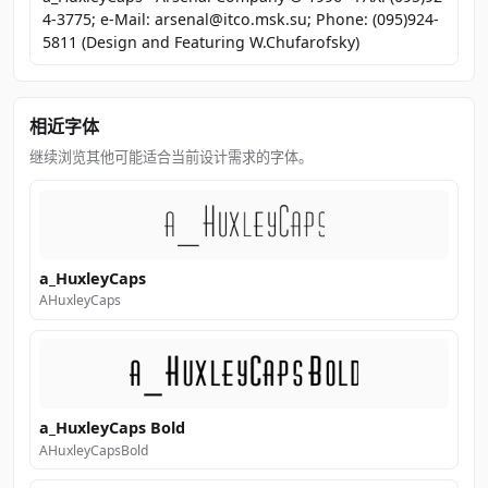
4-3775; e-Mail: arsenal@itco.msk.su; Phone: (095)924-
5811 (Design and Featuring W.Chufarofsky)
相近字体
继续浏览其他可能适合当前设计需求的字体。
a_HuxleyCaps
AHuxleyCaps
a_HuxleyCaps Bold
AHuxleyCapsBold