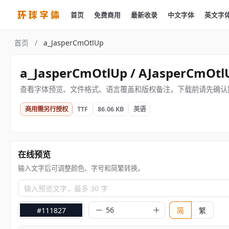
首页
免费商用
最新收录
中文字体
英文字
首页
/
a_JasperCmOtlUp
a_JasperCmOtlUp / AJasperCmOtl
查看字体预览、文件格式、语言覆盖和版权备注，下载前请先确认
商用需另行授权
TTF
86.06 KB
英语
在线预览
输入文字后可调整颜色、字号和简繁转换。
输入预览文字，最多 30 字
#111827
简
繁