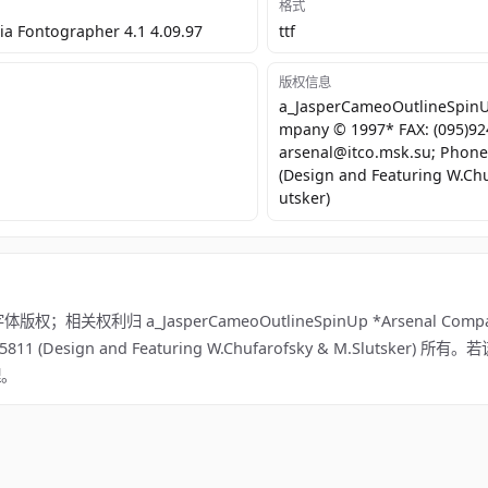
格式
a Fontographer 4.1 4.09.97
ttf
版权信息
a_JasperCameoOutlineSpinU
mpany © 1997* FAX: (095)924
arsenal@itco.msk.su; Phone
(Design and Featuring W.Chu
utsker)
权利归 a_JasperCameoOutlineSpinUp *Arsenal Company 
5)924-5811 (Design and Featuring W.Chufarofsky & M.Slutsker
理。