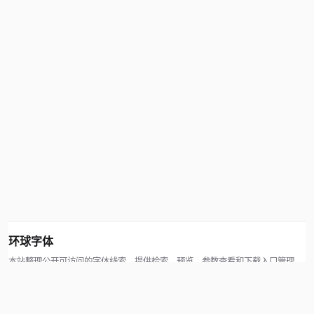
环球字体
本站整理公开可访问的字体线索，提供检索、预览、参数查看和下载入口管理。
版权方可通过联系方式提交处理请求。
© 2026 hqziti.com · All rights reserved