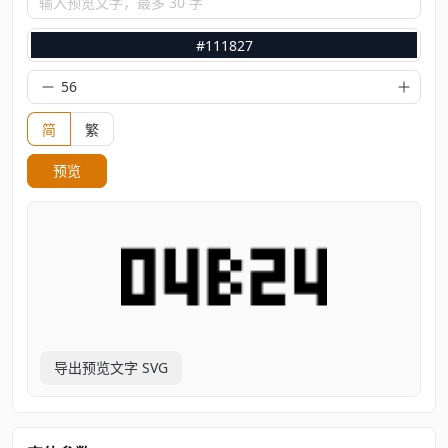
输入预览文字，最多 30 字
#111827
简
繁
预览
导出预览文字 SVG