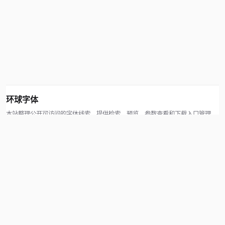
环球字体
本站整理公开可访问的字体线索，提供检索、预览、参数查看和下载入口管理。
版权方可通过联系方式提交处理请求。
© 2026 hqziti.com · All rights reserved
站点说明
关于本站
使用帮助
反馈与投诉
规则与资源
知识产权声明
用户协议