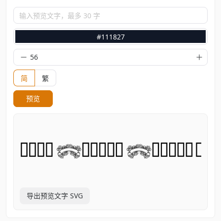
输入预览文字，最多 30 字
#111827
简
繁
预览
导出预览文字 SVG