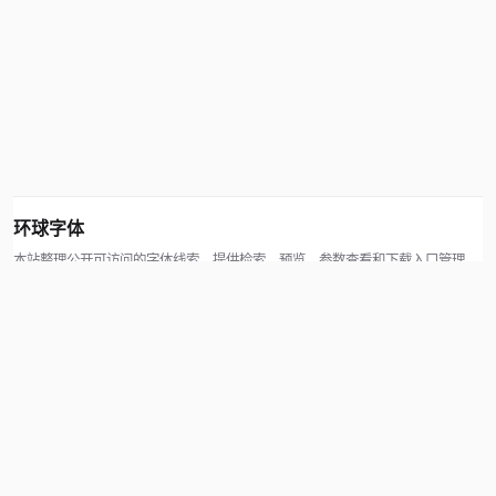
环球字体
本站整理公开可访问的字体线索，提供检索、预览、参数查看和下载入口管理。
版权方可通过联系方式提交处理请求。
© 2026 hqziti.com · All rights reserved
站点说明
关于本站
使用帮助
反馈与投诉
规则与资源
知识产权声明