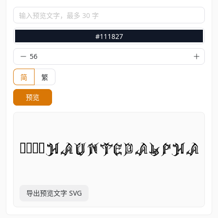
输入预览文字，最多 30 字
#111827
简
繁
预览
导出预览文字 SVG