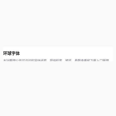
环球字体
本站整理公开可访问的字体线索，提供检索、预览、参数查看和下载入口管理。
版权方可通过联系方式提交处理请求。
© 2026 hqziti.com · All rights reserved
站点说明
关于本站
使用帮助
反馈与投诉
规则与资源
知识产权声明