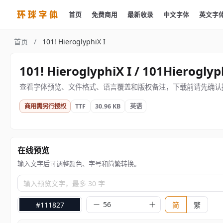
首页
免费商用
最新收录
中文字体
英文字
首页
/
101! HieroglyphiX I
101! HieroglyphiX I / 101Hieroglyp
查看字体预览、文件格式、语言覆盖和版权备注，下载前请先确认
商用需另行授权
TTF
30.96 KB
英语
在线预览
输入文字后可调整颜色、字号和简繁转换。
输入预览文字，最多 30 字
#111827
简
繁