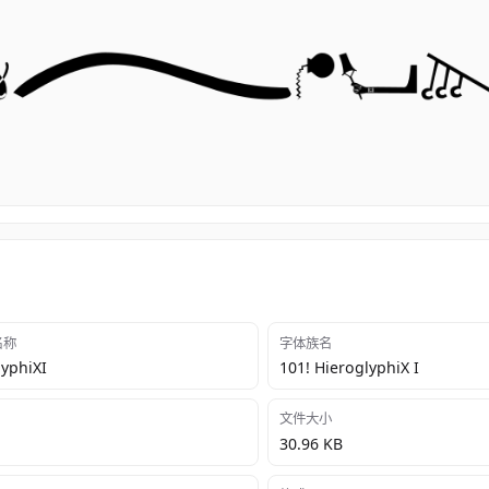
 名称
字体族名
yphiXI
101! HieroglyphiX I
文件大小
30.96 KB