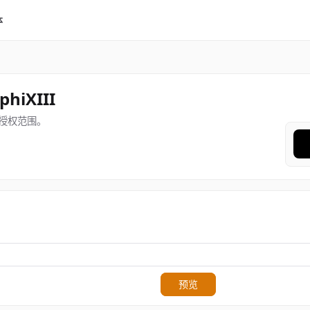
体
phiXIII
授权范围。
预览