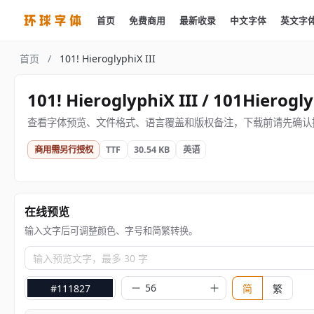
首页
免费商用
最新收录
中文字体
英文字
首页
/
101! HieroglyphiX III
101! HieroglyphiX III / 101Hierogly
查看字体预览、文件格式、语言覆盖和版权备注，下载前请先确认
商用需另行授权
TTF
30.54 KB
英语
在线预览
输入文字后可调整颜色、字号和简繁转换。
输入预览文字，最多 30 字
#111827
简
繁