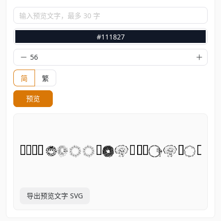
输入预览文字，最多 30 字
#111827
简
繁
预览
导出预览文字 SVG