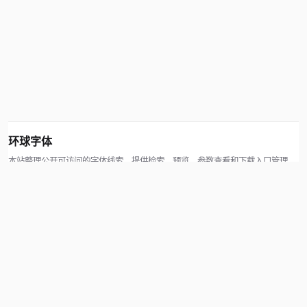
环球字体
本站整理公开可访问的字体线索，提供检索、预览、参数查看和下载入口管理。
版权方可通过联系方式提交处理请求。
© 2026 hqziti.com · All rights reserved
站点说明
关于本站
使用帮助
反馈与投诉
规则与资源
知识产权声明