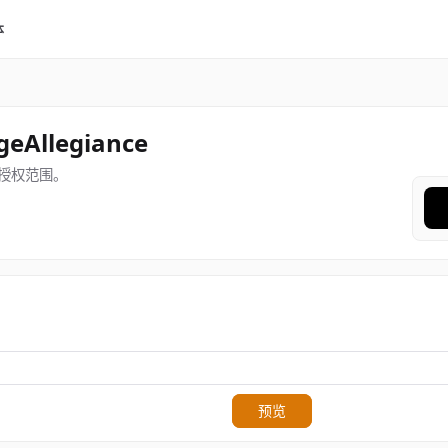
体
dgeAllegiance
授权范围。
预览