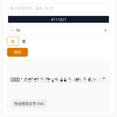
输入预览文字，最多 30 字
#111827
简
繁
预览
导出预览文字 SVG