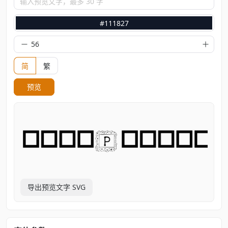
输入预览文字，最多 30 字
#111827
简
繁
预览
导出预览文字 SVG