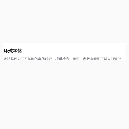
环球字体
本站整理公开可访问的字体线索，提供检索、预览、参数查看和下载入口管理。
版权方可通过联系方式提交处理请求。
© 2026 hqziti.com · All rights reserved
站点说明
关于本站
使用帮助
反馈与投诉
规则与资源
知识产权声明
用户协议