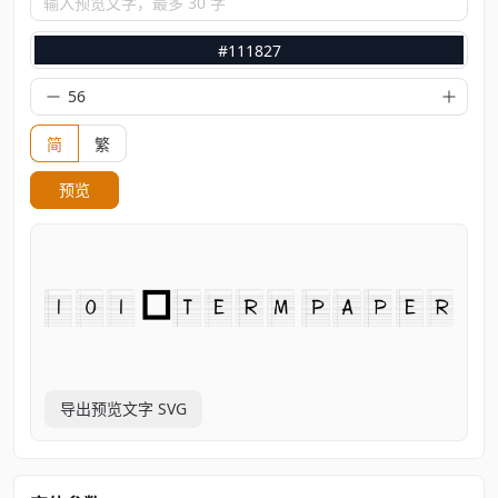
输入预览文字，最多 30 字
#111827
简
繁
预览
导出预览文字 SVG