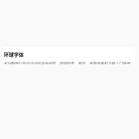
环球字体
本站整理公开可访问的字体线索，提供检索、预览、参数查看和下载入口管理。
版权方可通过联系方式提交处理请求。
© 2026 hqziti.com · All rights reserved
站点说明
关于本站
使用帮助
反馈与投诉
规则与资源
知识产权声明
用户协议