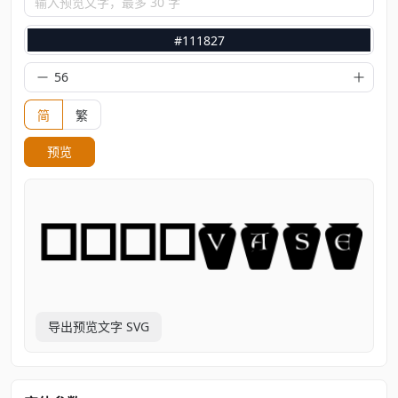
输入预览文字，最多 30 字
#111827
简
繁
预览
导出预览文字 SVG