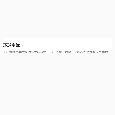
环球字体
本站整理公开可访问的字体线索，提供检索、预览、参数查看和下载入口管理。
版权方可通过联系方式提交处理请求。
© 2026 hqziti.com · All rights reserved
站点说明
关于本站
使用帮助
反馈与投诉
规则与资源
知识产权声明
用户协议